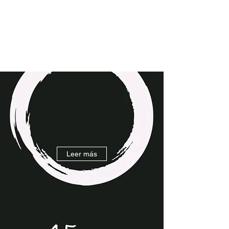
45 mm Pole Studio by
Laura Fly
Leer más