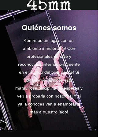
Quiénes somos
45mm es un lugar con un
ambiente inmejorable! Con
profesionales de élite y
reconocidos internacionalmente
en el mundo del pole dance! Si
todavía no conoces esta
maravillosa disciplina no esperes y
ven a probarla con nosotros! Y si
ya la conoces ven a enamorarte
más a nuestro lado!